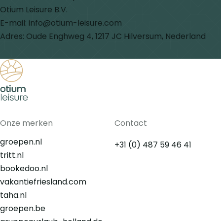
Otium Leisure B.V.
E-mail: info@otium-leisure.com
Adres: Oude Enghweg 4, 1217 JC Hilversum, Nederland
Terug naar de startpagina
Onze merken
Contact
groepen.nl
+31 (0) 487 59 46 41
tritt.nl
bookedoo.nl
vakantiefriesland.com
taha.nl
groepen.be